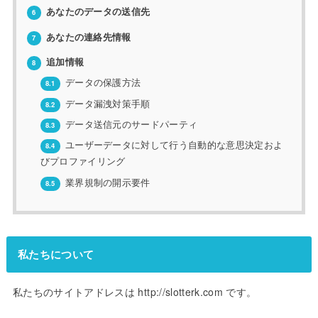
あなたのデータの送信先
6
あなたの連絡先情報
7
追加情報
8
データの保護方法
8.1
データ漏洩対策手順
8.2
データ送信元のサードパーティ
8.3
ユーザーデータに対して行う自動的な意思決定およ
8.4
びプロファイリング
業界規制の開示要件
8.5
私たちについて
私たちのサイトアドレスは http://slotterk.com です。