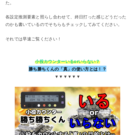
た。
各設定推測要素と照らし合わせて、終日打った感じどうだった
のかも書いているのでそちらもチェックしてみてください。
それでは早速ご覧ください！
小役カウンターいるorいらない？
勝ち勝ちくんの「真」の使い方とは！？
▼▼▼▼▼▼