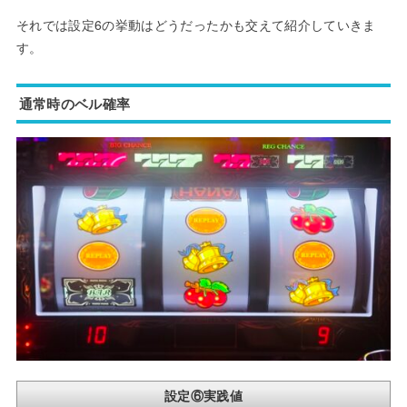
それでは設定6の挙動はどうだったかも交えて紹介していきま
す。
通常時のベル確率
設定⑥実践値