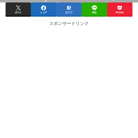
ポスト
シェア
はてブ
送る
Pocket
スポンサードリンク