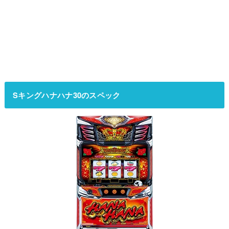
Sキングハナハナ30のスペック