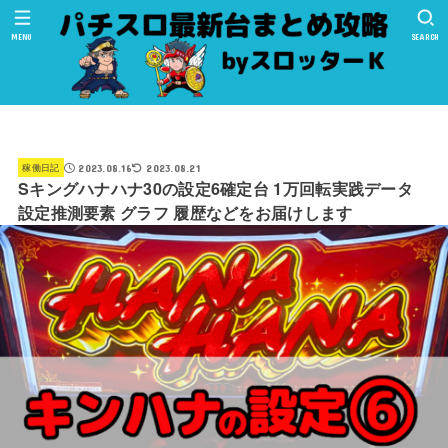
MENU
SEARCH
稼働日記
2023.08.16
2023.08.21
Sキングハナハナ30の設定6確定台 1万回転実践データ
設定推測要素 グラフ 履歴などをお届けします