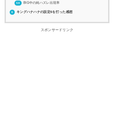
BIG中の純ハズレ出現率
5.6
キングハナハナの設定6を打った感想
6
スポンサードリンク