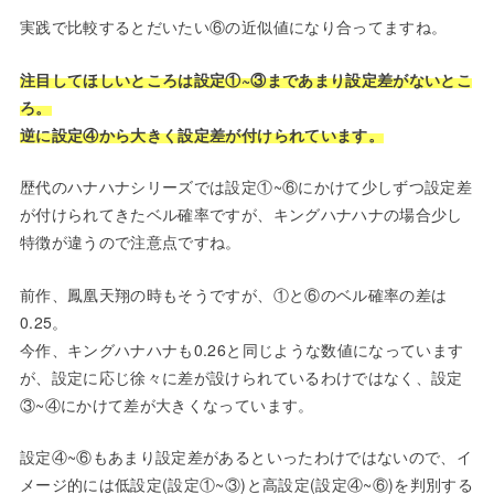
実践で比較するとだいたい⑥の近似値になり合ってますね。
注目してほしいところは設定①~③まであまり設定差がないとこ
ろ。
逆に設定④から大きく設定差が付けられています。
歴代のハナハナシリーズでは設定①~⑥にかけて少しずつ設定差
が付けられてきたベル確率ですが、キングハナハナの場合少し
特徴が違うので注意点ですね。
前作、鳳凰天翔の時もそうですが、①と⑥のベル確率の差は
0.25。
今作、キングハナハナも0.26と同じような数値になっています
が、設定に応じ徐々に差が設けられているわけではなく、設定
③~④にかけて差が大きくなっています。
設定④~⑥もあまり設定差があるといったわけではないので、イ
メージ的には低設定(設定①~③)と高設定(設定④~⑥)を判別する