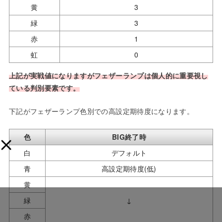
黄
3
緑
3
赤
1
虹
0
上記が実戦値になりますがフェザーランプは個人的に重要視し
ている判別要素です。
下記がフェザーランプ色別での高設定期待度になります。
色
BIG終了時
白
デフォルト
青
高設定期待度(低)
黄
緑
↓
赤