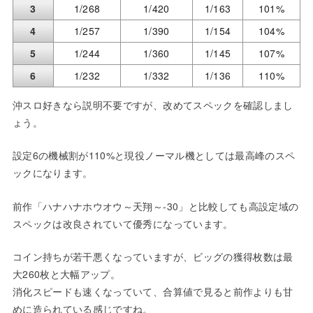
3
1/268
1/420
1/163
101%
4
1/257
1/390
1/154
104%
5
1/244
1/360
1/145
107%
6
1/232
1/332
1/136
110%
沖スロ好きなら説明不要ですが、改めてスペックを確認しまし
ょう。
設定6の機械割が110%と現役ノーマル機としては最高峰のスペ
ックになります。
前作「ハナハナホウオウ～天翔～-30」と比較しても高設定域の
スペックは改良されていて優秀になっています。
コイン持ちが若干悪くなっていますが、ビッグの獲得枚数は最
大260枚と大幅アップ。
消化スピードも速くなっていて、合算値で見ると前作よりも甘
めに造られている感じですね。