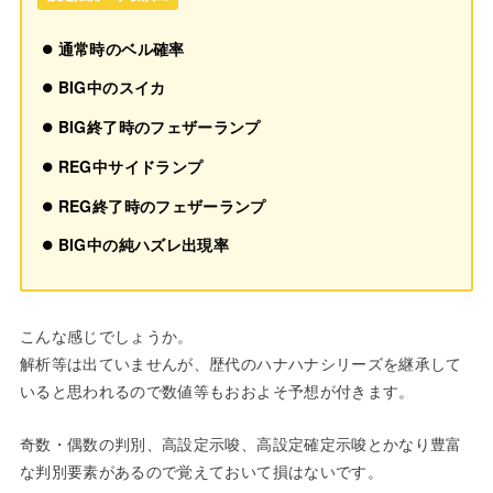
通常時のベル確率
BIG中のスイカ
BIG終了時のフェザーランプ
REG中サイドランプ
REG終了時のフェザーランプ
BIG中の純ハズレ出現率
こんな感じでしょうか。
解析等は出ていませんが、歴代のハナハナシリーズを継承して
いると思われるので数値等もおおよそ予想が付きます。
奇数・偶数の判別、高設定示唆、高設定確定示唆とかなり豊富
な判別要素があるので覚えておいて損はないです。