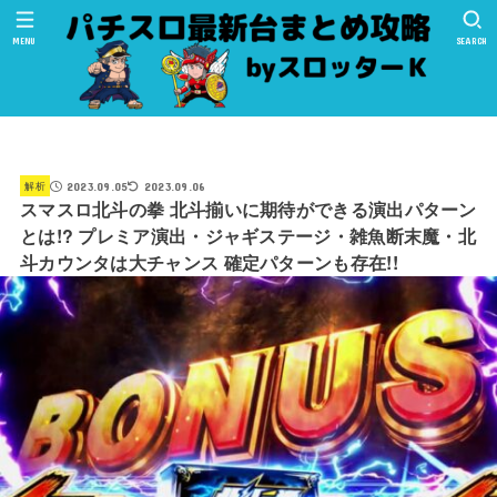
MENU
SEARCH
解析
2023.09.05
2023.09.06
スマスロ北斗の拳 北斗揃いに期待ができる演出パターン
とは!? プレミア演出・ジャギステージ・雑魚断末魔・北
斗カウンタは大チャンス 確定パターンも存在!!