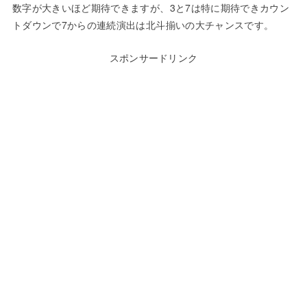
数字が大きいほど期待できますが、3と7は特に期待できカウン
トダウンで7からの連続演出は北斗揃いの大チャンスです。
スポンサードリンク