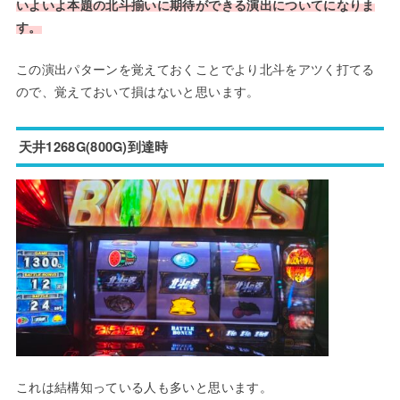
いよいよ本題の北斗揃いに期待ができる演出についてになりま
す。
この演出パターンを覚えておくことでより北斗をアツく打てる
ので、覚えておいて損はないと思います。
天井1268G(800G)到達時
これは結構知っている人も多いと思います。