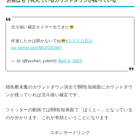
お前はもう死んでいるカウントダウンが残っている
北斗揃い確定タイマー出てきた
何連したかは聞かないでね
#スマスロ北斗
pic.twitter.com/MI2lG3Ukh7
— ゆ (@yuchan_yukichi)
April 4, 2023
雑魚断末魔のカウントダウン演出でBB告知画面にカウントダウ
ンが残っていれば北斗揃い確定です。
ツイッターの動画ではBB告知画面で「ほくと～」となっている
のが分かります。これが有効ということになります
スポンサードリンク