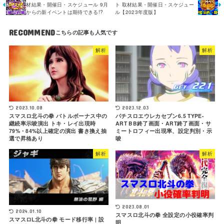
材結果・開催日・スケジュール 9月
ト 取材結果・開催日・スケジュー
からの新イベントは期待できる!?
ル【2023年度版】
RECOMMEND
解析
解析
2023.12.03
2023.10.08
パチスロエウレカセブン6.5 TYPE-
スマスロ北斗の拳 バトルボーナス中の
ART BB終了画面・ART終了画面・サ
継続率示唆演出 トキ・レイ出現時
ミートロフィー出現率、設定判別・示
79%・84%以上確定の演出 書き換え抽
唆
選で昇格あり
解析
解析
2023.08.01
2024.01.10
スマスロ北斗の拳 全設定の小役確率判
スマスロL北斗の拳 モード移行率 | 設
明