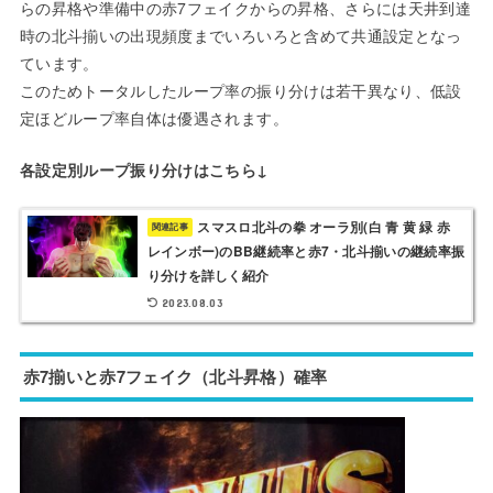
らの昇格や準備中の赤7フェイクからの昇格、さらには天井到達
時の北斗揃いの出現頻度までいろいろと含めて共通設定となっ
ています。
このためトータルしたループ率の振り分けは若干異なり、低設
定ほどループ率自体は優遇されます。
各設定別ループ振り分けはこちら↓
スマスロ北斗の拳 オーラ別(白 青 黄 緑 赤
関連記事
レインボー)のBB継続率と赤7・北斗揃いの継続率振
り分けを詳しく紹介
2023.08.03
赤7揃いと赤7フェイク（北斗昇格）確率