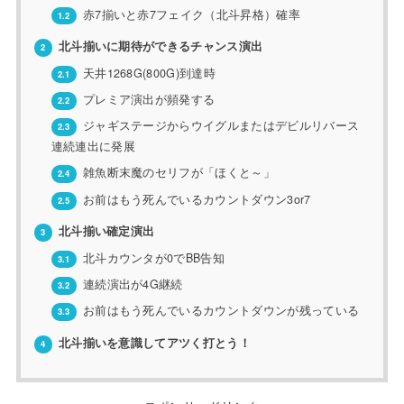
赤7揃いと赤7フェイク（北斗昇格）確率
1.2
北斗揃いに期待ができるチャンス演出
2
天井1268G(800G)到達時
2.1
プレミア演出が頻発する
2.2
ジャギステージからウイグルまたはデビルリバース
2.3
連続連出に発展
雑魚断末魔のセリフが「ほくと～」
2.4
お前はもう死んでいるカウントダウン3or7
2.5
北斗揃い確定演出
3
北斗カウンタが0でBB告知
3.1
連続演出が4G継続
3.2
お前はもう死んでいるカウントダウンが残っている
3.3
北斗揃いを意識してアツく打とう！
4