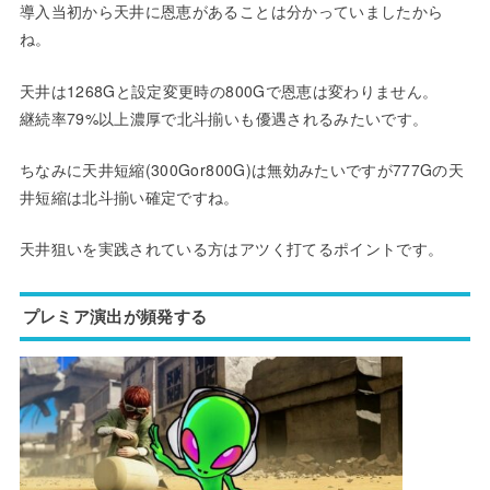
導入当初から天井に恩恵があることは分かっていましたから
ね。
天井は1268Gと設定変更時の800Gで恩恵は変わりません。
継続率79%以上濃厚で北斗揃いも優遇されるみたいです。
ちなみに天井短縮(300Gor800G)は無効みたいですが777Gの天
井短縮は北斗揃い確定ですね。
天井狙いを実践されている方はアツく打てるポイントです。
プレミア演出が頻発する