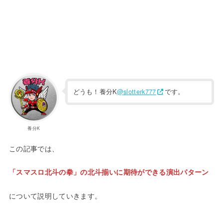
どうも！養分K
@slotterk777
です。
養分K
この記事では、
「スマスロ北斗の拳」の北斗揃いに期待ができる演出パターン
について説明していきます。