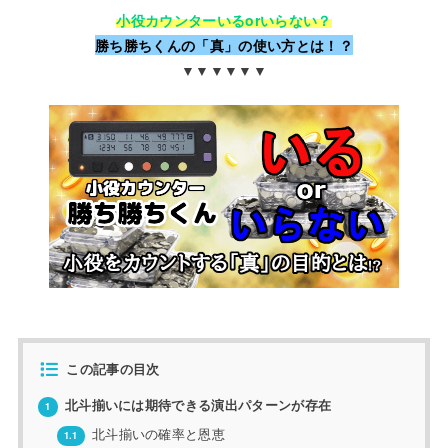
小役カウンターいるorいらない？
勝ち勝ちくんの「真」の使い方とは！？
▼▼▼▼▼▼
この記事の目次
北斗揃いには期待できる演出パターンが存在
1
北斗揃いの確率と恩恵
1.1