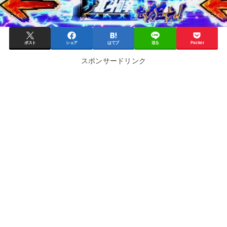
ポスト
シェア
はてブ
送る
Pocket
スポンサードリンク